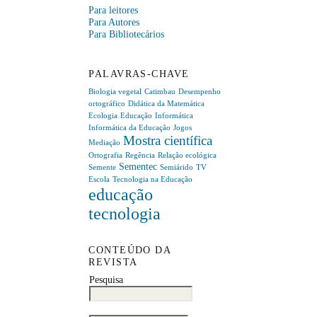
Para leitores
Para Autores
Para Bibliotecários
PALAVRAS-CHAVE
Biologia vegetal
Catimbau
Desempenho
ortográfico
Didática da Matemática
Ecologia
Educação
Informática
Informática da Educação
Jogos
Mostra científica
Mediação
Ortografia
Regência
Relação ecológica
Sementec
Semente
Semiárido
TV
Escola
Tecnologia na Educação
educação
tecnologia
CONTEÚDO DA
REVISTA
Pesquisa