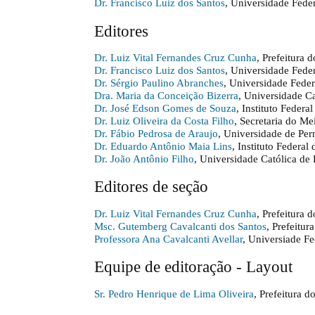
Dr. Francisco Luiz dos Santos
, Universidade Fede
Editores
Dr. Luiz Vital Fernandes Cruz Cunha
, Prefeitura
Dr. Francisco Luiz dos Santos
, Universidade Fede
Dr. Sérgio Paulino Abranches
, Universidade Fede
Dra. Maria da Conceição Bizerra
, Universidade C
Dr. José Edson Gomes de Souza
, Instituto Feder
Dr. Luiz Oliveira da Costa Filho
, Secretaria do 
Dr. Fábio Pedrosa de Araujo
, Universidade de Pe
Dr. Eduardo Antônio Maia Lins
, Instituto Federa
Dr. João Antônio Filho
, Universidade Católica d
Editores de seção
Dr. Luiz Vital Fernandes Cruz Cunha
, Prefeitura
Msc. Gutemberg Cavalcanti dos Santos
, Prefeitur
Professora Ana Cavalcanti Avellar
, Universiade F
Equipe de editoração - Layout
Sr. Pedro Henrique de Lima Oliveira
, Prefeitura d