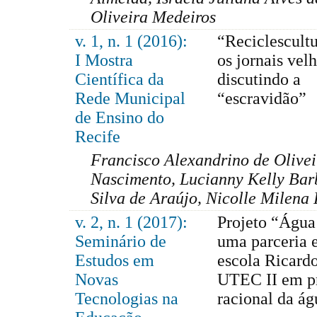
Oliveira Medeiros
v. 1, n. 1 (2016):
“Reciclescult
I Mostra
os jornais velh
Científica da
discutindo a
Rede Municipal
“escravidão”
de Ensino do
Recife
Francisco Alexandrino de Olivei
Nascimento, Lucianny Kelly Bar
Silva de Araújo, Nicolle Milena 
v. 2, n. 1 (2017):
Projeto “Água 
Seminário de
uma parceria e
Estudos em
escola Ricard
Novas
UTEC II em pr
Tecnologias na
racional da ág