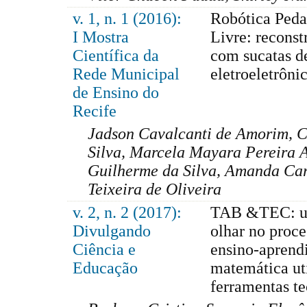
v. 1, n. 1 (2016):
Robótica Peda
I Mostra
Livre: reconst
Científica da
com sucatas d
Rede Municipal
eletroeletrôni
de Ensino do
Recife
Jadson Cavalcanti de Amorim, C
Silva, Marcela Mayara Pereira A
Guilherme da Silva, Amanda Car
Teixeira de Oliveira
v. 2, n. 2 (2017):
TAB &TEC: u
Divulgando
olhar no proce
Ciência e
ensino-aprend
Educação
matemática ut
ferramentas t