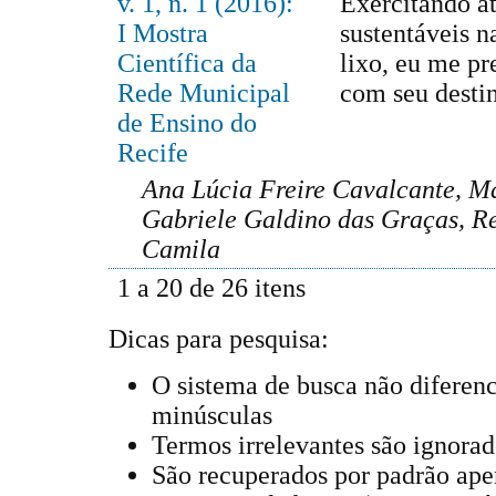
v. 1, n. 1 (2016):
Exercitando at
I Mostra
sustentáveis n
Científica da
lixo, eu me p
Rede Municipal
com seu desti
de Ensino do
Recife
Ana Lúcia Freire Cavalcante, Ma
Gabriele Galdino das Graças, R
Camila
1 a 20 de 26 itens
Dicas para pesquisa:
O sistema de busca não diferen
minúsculas
Termos irrelevantes são ignorad
São recuperados por padrão ape