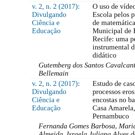
v. 2, n. 2 (2017):
O uso de víde
Divulgando
Escola pelos p
Ciência e
de matemática
Educação
Municipal de 
Recife: uma p
instrumental d
didático
Gutemberg dos Santos Cavalcant
Bellemain
v. 2, n. 2 (2017):
Estudo de caso
Divulgando
processos eros
Ciência e
encostas no ba
Educação
Casa Amarela,
Pernambuco
Fernanda Gomes Barbosa, Maria
Almeida, Israela Juliana Alves d