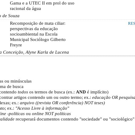
Gama e a UTEC II em prol do uso
racional da água
o de Souza
Recomposição de mata ciliar:
RE
perspectivas da educação
socioambiental na Escola
Municipal Sociólogo Gilberto
Freyre
da Conceição, Alyne Karla de Lucena
las ou minúsculas
tema de busca
 contendo
todos
os termos de busca (ex.:
AND
é implícito)
ontrar artigos contendo um ou outro termo; ex.:
educação OR pesquis
lexas; ex.:
arquivo ((revista OR conferência) NOT teses)
to; ex.:
"Acesso Livre à informação"
ine -políticas
ou
online NOT políticas
ralidade
recuperará documentos contendo "sociedade" ou "sociológico"