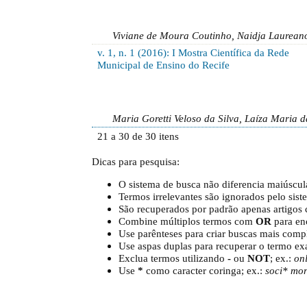
Viviane de Moura Coutinho, Naidja Laurean
v. 1, n. 1 (2016): I Mostra Científica da Rede
Municipal de Ensino do Recife
Maria Goretti Veloso da Silva, Laíza Maria 
21 a 30 de 30 itens
Dicas para pesquisa:
O sistema de busca não diferencia maiúscu
Termos irrelevantes são ignorados pelo sis
São recuperados por padrão apenas artigos
Combine múltiplos termos com
OR
para enc
Use parênteses para criar buscas mais comp
Use aspas duplas para recuperar o termo exa
Exclua termos utilizando
-
ou
NOT
; ex.:
onl
Use
*
como caracter coringa; ex.:
soci* mo