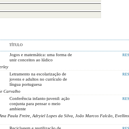
TÍTULO
Jogos e matemática: uma forma de
RE
unir conceitos ao lúdico
erley
Letramento na escolarização de
RE
jovens e adultos no currículo de
língua portuguesa
de Carvalho
Conferência infanto-juvenil: ação
RE
conjunta para pensar o meio
ambiente
na Paula Freire, Adryiel Lopes da Silva, João Marcos Falcão, Evellins
Reciclagem e reutilização de
RE