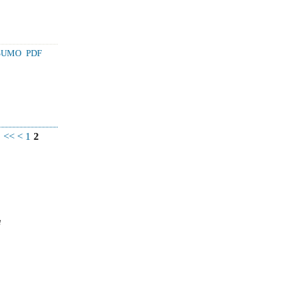
SUMO
PDF
<<
<
1
2
a