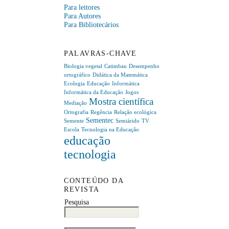
Para leitores
Para Autores
Para Bibliotecários
PALAVRAS-CHAVE
Biologia vegetal
Catimbau
Desempenho
ortográfico
Didática da Matemática
Ecologia
Educação
Informática
Informática da Educação
Jogos
Mostra científica
Mediação
Ortografia
Regência
Relação ecológica
Sementec
Semente
Semiárido
TV
Escola
Tecnologia na Educação
educação
tecnologia
CONTEÚDO DA
REVISTA
Pesquisa