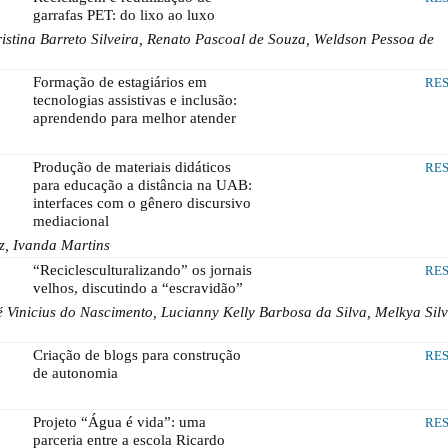
garrafas PET: do lixo ao luxo
stina Barreto Silveira, Renato Pascoal de Souza, Weldson Pessoa de
Formação de estagiários em
RE
tecnologias assistivas e inclusão:
aprendendo para melhor atender
Produção de materiais didáticos
RE
para educação a distância na UAB:
interfaces com o gênero discursivo
mediacional
z, Ivanda Martins
“Reciclesculturalizando” os jornais
RE
velhos, discutindo a “escravidão”
é Vinicius do Nascimento, Lucianny Kelly Barbosa da Silva, Melkya Sil
Criação de blogs para construção
RE
de autonomia
Projeto “Água é vida”: uma
RE
parceria entre a escola Ricardo